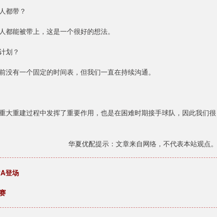
人都带？
人都能被带上，这是一个很好的想法。
计划？
前没有一个固定的时间表，但我们一直在持续沟通。
重大重建过程中发挥了重要作用，也是在困难时期接手球队，因此我们很
华夏优配提示：文章来自网络，不代表本站观点
RA登场
赛