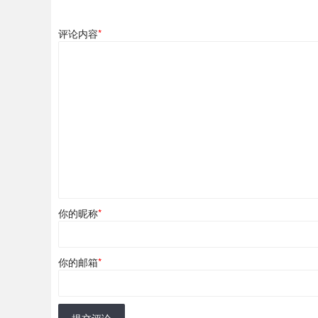
评论内容
*
你的昵称
*
你的邮箱
*