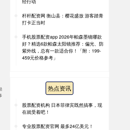
经行动
杆杆配资网 衡山县：樱花盛放 游客踏青
打卡正当时
手机股票配资app 2026年帕森墨镜哪款
好？精选6款帕森太阳镜推荐：偏光、防
紫外线，总有一款适合你！「附：199-
459元价格参考」
热点资讯
轻
多
股票配资机构 日本菲律宾既然搞事，现
在就受着吧！
专业股票配资官网 最多24亿美元！