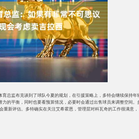
德体育总监布克谈到了球队今夏的规划，在引援策略上，多特会继续保持年
与潜力的平衡，同时也要看预算情况，必要时会通过出售球员来调整空间。
会重新评估。多特确实在关注艾希霍恩，管理层对科瓦奇的工作很满意，