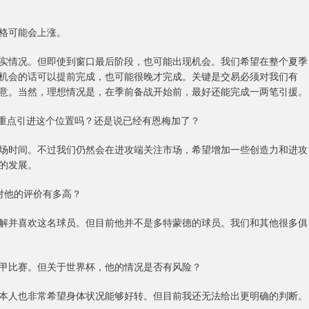
格可能会上涨。
实情况。但即使到窗口最后阶段，也可能出现机会。我们希望在整个夏季
机会的话可以提前完成，也可能很晚才完成。关键是交易必须对我们有
意。当然，理想情况是，在季前备战开始前，最好还能完成一两笔引援。
会重点引进这个位置吗？还是说已经有恩梅加了？
场时间。不过我们仍然会在进攻端关注市场，希望增加一些创造力和进攻
的发展。
对他的评价有多高？
解并喜欢这名球员。但目前他并不是多特蒙德的球员。我们和其他很多俱
甲比赛。但关于世界杯，他的情况是否有风险？
本人也非常希望身体状况能够好转。但目前我还无法给出更明确的判断。