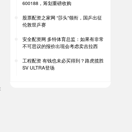
600188，筹划重磅收购
股票配资之家网 “莎头”领衔，国乒出征
伦敦世乒赛
安全配资网 多特体育总监：如果有非常
不可思议的报价出现会考虑卖吉拉西
工程配资 有钱也未必买得到？路虎揽胜
SV ULTRA登场
在