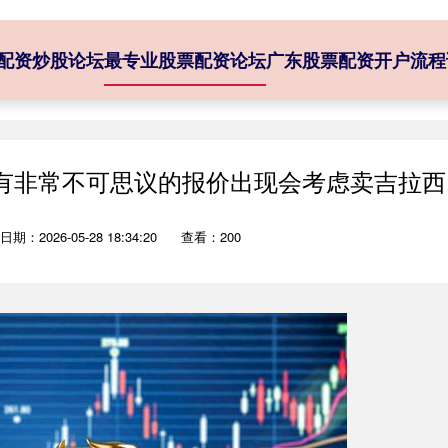
配资炒股论坛
最专业股票配资论坛
广东股票配资开户流程
有非常不可思议的报价出现会考虑卖吉拉西
日期：2026-05-28 18:34:20
查看：200