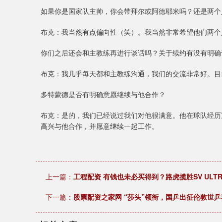
如果你是国家队主帅，你会带拜尔或阿德耶米吗？还是两个
布克：我当然有点偏向性（笑）。我当然非常希望他们两个
你们之后还会和主教练再进行谈话吗？关于续约有没有明确
布克：我几乎每天都和主教练沟通，我们的交流非常好。目
多特蒙德是否有明确意愿继续与他合作？
布克：是的，我们已经说过我们对他很满意。他在球队经历
高兴与他合作，并愿意继续一起工作。
上一篇：
工程配资 有钱也未必买得到？路虎揽胜SV ULT
下一篇：
股票配资之家网 “莎头”领衔，国乒出征伦敦世乒