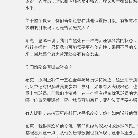
多岁）的球员，所以整体结构是不错的。球员每年都会自然
水平。
关于整个夏天，你们当然还想在其他位置做引援。有报道称
级别的引援吗，还是需要先卖人？
布克：总体来说，我们当然处在一种需要谨慎经营的状态，
行转会操作，只是我们可能需要更有创造性，采用不同的交
来，因此整个夏天肯定还会有转会发生。
你们预期会有哪些转会？
布克：原则上我们一直在全年与球员保持沟通，这适用于所
们队中还有很多球员要参加世界杯，如果有人表现出色，也
量出售球员。但我们也清楚，在一个拥有很多优秀球员的大
哪些位置需要调整，哪些球员可能离开，哪些位置需要补强
有人提到，吉拉西可能想再次寻求改变，你们如何说服他留
布克：我很喜欢和他交流，我们也经常深入讨论足球问题。
都能看到这一点，从他的进球数据也能体现，这非常重要。