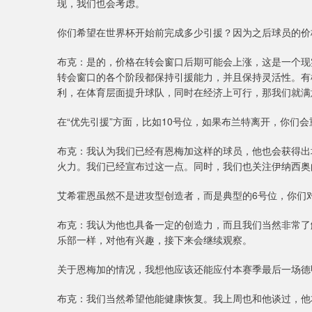
现，我们也会考虑。
你们希望在世界杯开始前完成多少引援？因为之后球员的价
布克：是的，价格在转会窗口后期可能会上涨，这是一个现
转会窗口的各个阶段都保持引援能力，并且保持灵活性。有
利，在体育层面提升球队，同时在经济上可行，那我们就满
在“优先引援”方面，比如10号位，如果布兰特离开，你们
布克：我认为我们已经有恩梅加这样的球员，他也会获得出
火力。我们已经宣布过这一点。同时，我们也关注伊纳西奥
艾希霍恩虽然不是进攻型创造者，而是典型的6号位，你们
布克：我认为他也具备一定的创造力，而且我们当然非常了
乐部一样，对他有兴趣，接下来会继续观察。
关于恩梅加的情况，我想他应该还能应付本赛季最后一场德
布克：我们当然希望他能健康恢复。我上周也和他谈过，他