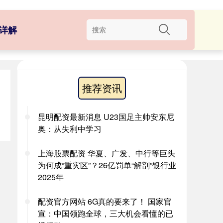
详解
推荐资讯
昆明配资最新消息 U23国足主帅安东尼
奥：从失利中学习
上海股票配资 华夏、广发、中行等巨头
为何成“重灾区”？26亿罚单“解剖”银行业
2025年
配资官方网站 6G真的要来了！ 国家官
宣：中国领跑全球，三大机会看懂的已