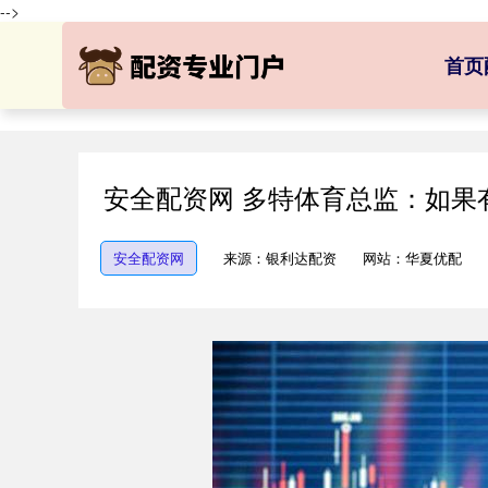
-->
首页
安全配资网 多特体育总监：如果
安全配资网
来源：银利达配资
网站：华夏优配